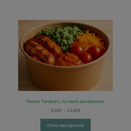
a
à
plusieurs
13,00€
variations.
Les
options
peuvent
être
choisies
sur
la
page
du
produit
Poulet Tandoori, riz sauté aux épinards
Plage
9,00
€
–
13,00
€
de
Ce
prix :
Choix des options
produit