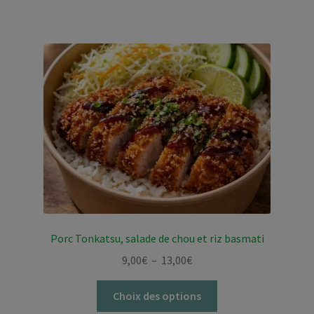
Porc Tonkatsu, salade de chou et riz basmati
Plage
9,00
€
–
13,00
€
de
Ce
prix :
Choix des options
produit
9,00€