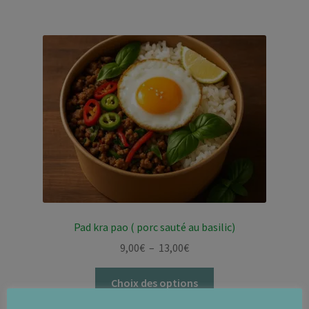
à
plusieurs
13,00€
variations.
Les
options
peuvent
être
choisies
sur
la
page
du
produit
Pad kra pao ( porc sauté au basilic)
Plage
9,00
€
–
13,00
€
de
Ce
prix :
Choix des options
produit
9,00€