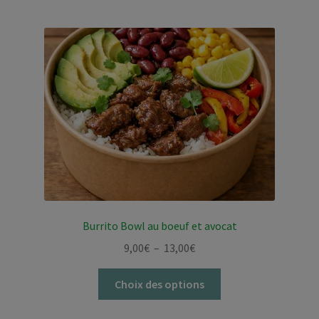
plusieurs
13,00€
variations.
Les
options
peuvent
être
choisies
sur
la
page
du
produit
Burrito Bowl au boeuf et avocat
Plage
9,00
€
–
13,00
€
de
Ce
prix :
Choix des options
produit
9,00€
a
à