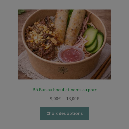
Bô Bun au boeuf et nems au porc
Plage
9,00
€
–
13,00
€
de
Ce
prix :
Choix des options
produit
9,00€
a
à