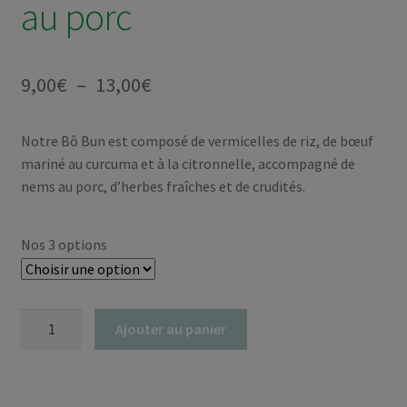
au porc
Plage
9,00
€
–
13,00
€
de
Notre Bô Bun est composé de vermicelles de riz, de bœuf
prix :
mariné au curcuma et à la citronnelle, accompagné de
9,00€
nems au porc, d’herbes fraîches et de crudités.
à
13,00€
Nos 3 options
quantité
Ajouter au panier
de
Bô
Bun