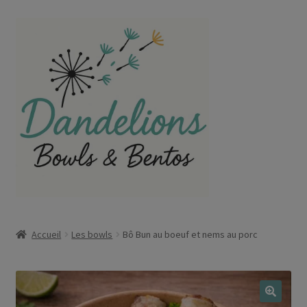
Aller
Aller
à
au
la
contenu
navigation
Accueil
Les bowls
Bô Bun au boeuf et nems au porc