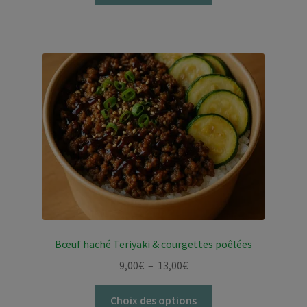
9,00€
a
à
plusieurs
13,00€
variations.
Les
options
peuvent
être
choisies
sur
la
page
du
produit
Bœuf haché Teriyaki & courgettes poêlées
Plage
9,00
€
–
13,00
€
de
Ce
prix :
Choix des options