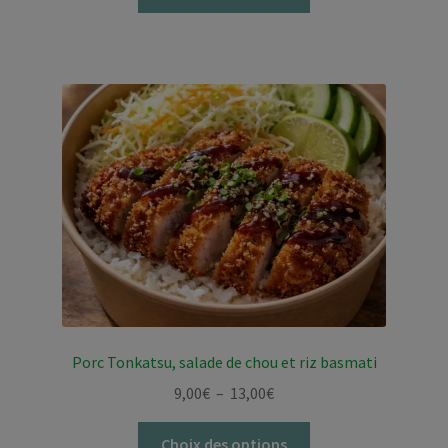
produit
9,00€
a
à
plusieurs
13,00€
variations.
Les
options
peuvent
être
choisies
sur
la
page
du
produit
Porc Tonkatsu, salade de chou et riz basmati
Plage
9,00
€
–
13,00
€
de
Ce
prix :
Choix des options