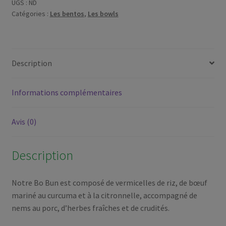
au
UGS :
ND
Catégories :
Les bentos
,
Les bowls
boeuf
et
nems
au
Description
porc
Informations complémentaires
Avis (0)
Description
Notre Bo Bun est composé de vermicelles de riz, de bœuf
mariné au curcuma et à la citronnelle, accompagné de
nems au porc, d’herbes fraîches et de crudités.