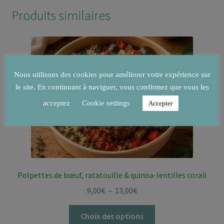
Produits similaires
Nous utilisons des cookies pour améliorer votre expérience sur
le site. En continuant à naviguer, vous confirmez que vous les
acceptez
Cookie settings
Accepter
Polpettes de bœuf, ratatouille & quinoa-lentilles corail
Plage
9,00
€
–
13,00
€
de
Ce
prix :
Choix des options
produit